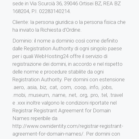
sede in Via Scurcià 36, 39046 Ortisei BZ, REA BZ
168204, P.I. 02283140214.
Cliente: la persona giuridica o la persona fisica che
ha inviato la Richiesta d’Ordine.
Dominio: il nome a dominio così come definito
dalle Registration Authority di ogni singolo paese
per i quali WebHosting24 offre il servizio di
registrazione dei domini, in accordo e nel rispetto
delle norme e procedure stabilite da ogni
Registration Authority. Per domini con estensione
.aero, .asia, .biz, .cat, .com, .coop, .info, .jobs,
.mobi, .museum, .name, .net, .org, .pro, .tel, .travel
e .xxx inoltre valgono le condizioni riportate nel
Registrar Registrant Agreement for Domain
Names reperibile da
http://www.ownidentity.com/registrar-registrant-
agreement-for-domain-names/. Per domini con