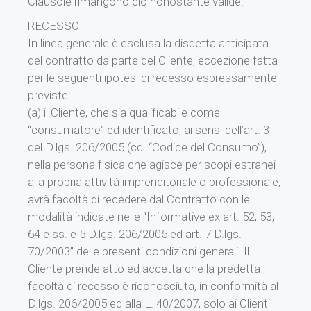
Clausole rimangono ciò nonostante valide.
RECESSO
In linea generale è esclusa la disdetta anticipata
del contratto da parte del Cliente, eccezione fatta
per le seguenti ipotesi di recesso espressamente
previste:
(a) il Cliente, che sia qualificabile come
“consumatore” ed identificato, ai sensi dell’art. 3
del D.lgs. 206/2005 (cd. “Codice del Consumo”),
nella persona fisica che agisce per scopi estranei
alla propria attività imprenditoriale o professionale,
avrà facoltà di recedere dal Contratto con le
modalità indicate nelle “Informative ex art. 52, 53,
64 e ss. e 5 D.lgs. 206/2005 ed art. 7 D.lgs.
70/2003” delle presenti condizioni generali. Il
Cliente prende atto ed accetta che la predetta
facoltà di recesso è riconosciuta, in conformità al
D.lgs. 206/2005 ed alla L. 40/2007, solo ai Clienti