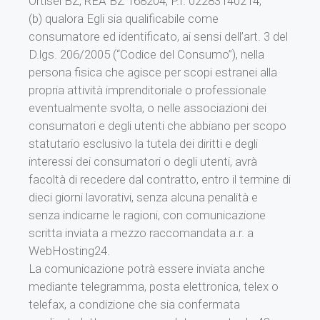
Ortisei BZ, REA BZ 168204, P.I. 02283140214;
(b) qualora Egli sia qualificabile come
consumatore ed identificato, ai sensi dell’art. 3 del
D.lgs. 206/2005 (“Codice del Consumo”), nella
persona fisica che agisce per scopi estranei alla
propria attività imprenditoriale o professionale
eventualmente svolta, o nelle associazioni dei
consumatori e degli utenti che abbiano per scopo
statutario esclusivo la tutela dei diritti e degli
interessi dei consumatori o degli utenti, avrà
facoltà di recedere dal contratto, entro il termine di
dieci giorni lavorativi, senza alcuna penalità e
senza indicarne le ragioni, con comunicazione
scritta inviata a mezzo raccomandata a.r. a
WebHosting24.
La comunicazione potrà essere inviata anche
mediante telegramma, posta elettronica, telex o
telefax, a condizione che sia confermata