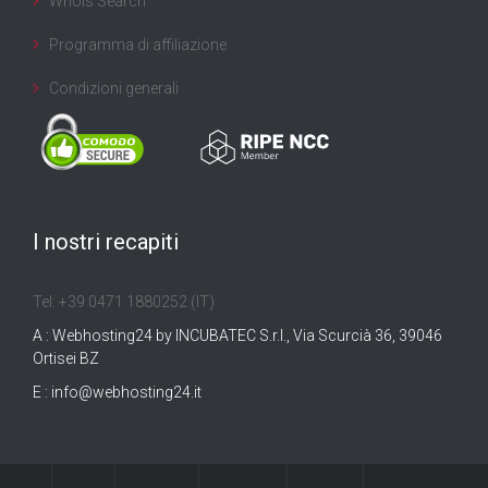
Whois Search
Programma di affiliazione
Condizioni generali
I nostri recapiti
Tel: +39 0471 1880252 (IT)
A : Webhosting24 by INCUBATEC S.r.l., Via Scurcià 36, 39046
Ortisei BZ
E :
info@webhosting24.it