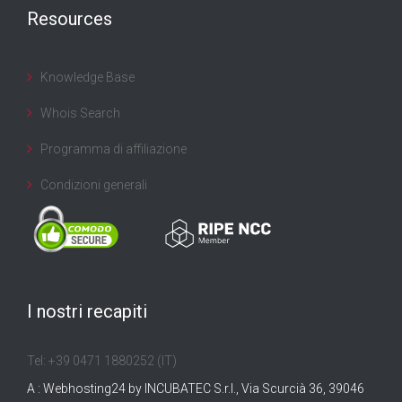
Resources
Knowledge Base
Whois Search
Programma di affiliazione
Condizioni generali
I nostri recapiti
Tel: +39 0471 1880252 (IT)
A : Webhosting24 by INCUBATEC S.r.l., Via Scurcià 36, 39046