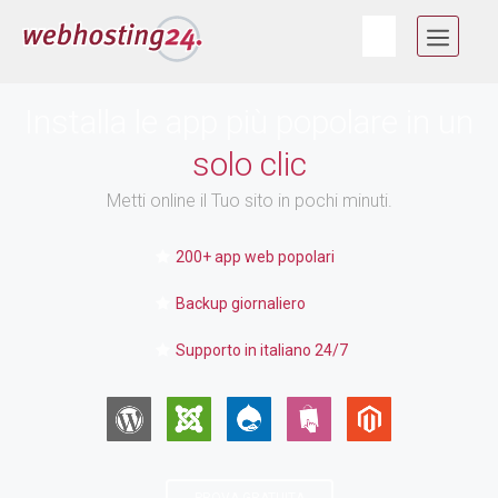
Vai
MEN
al
contenuto
Installa le app più popolare in un
solo clic
Metti online il Tuo sito in pochi minuti.
200+ app web popolari
Backup giornaliero
Supporto in italiano 24/7