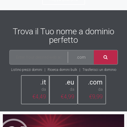
PROVA GRATUITA
Trova il Tuo nome a dominio
perfetto
.com
Listino prezzi domini
|
Ricerca domini bulk
|
Trasferisci un dominio
.it
.eu
.com
da
da
da
€4,49
€4,99
€9,99